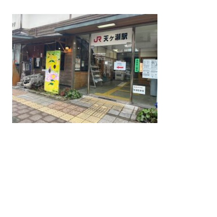
/home/nakatsue/nakatsue.o
rg/public_html/wp-
content/themes/nmy/single.
php
on line
21