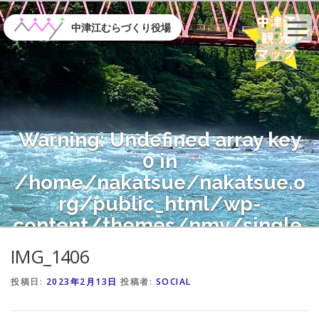
コ
ン
中津江むらづくり役場
テ
ン
ツ
へ
ス
キ
Warning
: Undefined array key
ッ
プ
0 in
/home/nakatsue/nakatsue.o
rg/public_html/wp-
content/themes/nmy/single.
php
on line
21
IMG_1406
投稿日:
2023年2月13日
投稿者:
SOCIAL
Warning
: Attempt to read
property "name" on null in