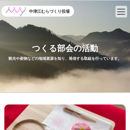
コ
ン
中津江むらづくり役場
テ
ン
ツ
へ
ス
つくる部会の活動
キ
ッ
観光や産物などの地域資源を知り、発信する取組を行っています。
プ