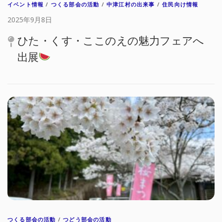
イベント情報
/
つくる部会の活動
/
中津江村の出来事
/
住民向け情報
2025年9月8日
ひた・くす・ここのえの魅力フェアへ
出展
つくる部会の活動
/
つどう部会の活動