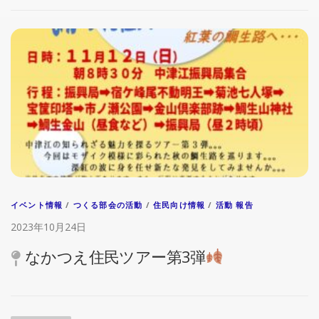
イベント情報
/
つくる部会の活動
/
住民向け情報
/
活動 報告
2023年10月24日
なかつえ住民ツアー第3弾
投