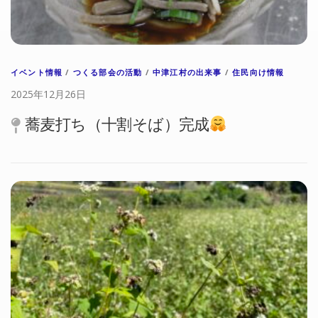
イベント情報
/
つくる部会の活動
/
中津江村の出来事
/
住民向け情報
2025年12月26日
蕎麦打ち（十割そば）完成