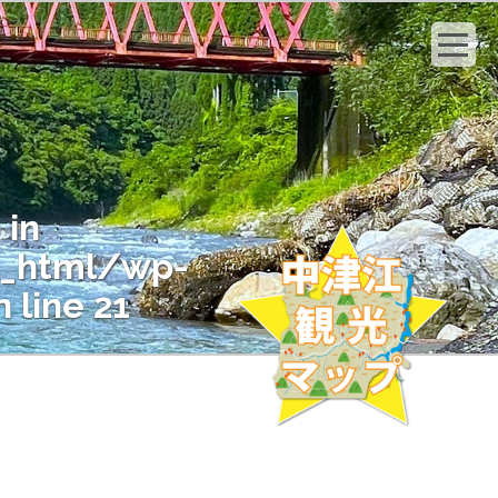
 in
c_html/wp-
 line
21
" on null in
c_html/wp-
 line
21