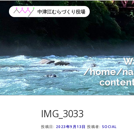
コ
ン
中津江むらづくり役場
テ
ン
ツ
へ
ス
W
キ
ッ
/home/nak
プ
conten
Warning
: A
IMG_3033
/home/nak
conten
投稿日:
2023年9月13日
投稿者:
SOCIAL