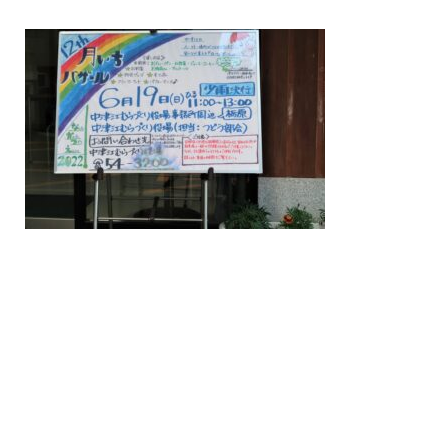
/home/nakatsue/nakatsue.o
rg/public_html/wp-
content/themes/nmy/single.
php
on line
21