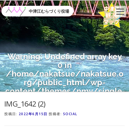
コ
ン
中津江むらづくり役場
テ
ン
ツ
へ
ス
キ
Warning
: Undefined array key
ッ
プ
0 in
/home/nakatsue/nakatsue.o
rg/public_html/wp-
content/themes/nmy/single.
php
on line
21
IMG_1642 (2)
投稿日:
2022年6月15日
投稿者:
SOCIAL
Warning
: Attempt to read
property "name" on null in