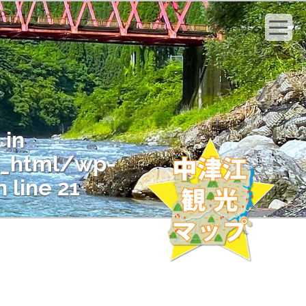
 in
c_html/wp-
 line
21
" on null in
c_html/wp-
 line
21