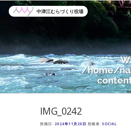
コ
ン
中津江むらづくり役場
テ
ン
ツ
へ
ス
W
キ
ッ
/home/nak
プ
conten
Warning
: A
IMG_0242
/home/nak
conten
投稿日:
2024年11月20日
投稿者:
SOCIAL