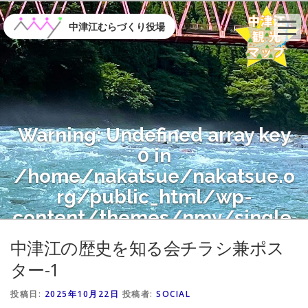
コ
ン
中津江むらづくり役場
テ
ン
ツ
へ
ス
キ
Warning
: Undefined array key
ッ
プ
0 in
/home/nakatsue/nakatsue.o
rg/public_html/wp-
content/themes/nmy/single.
php
on line
21
中津江の歴史を知る会チラシ兼ポス
ター-1
Warning
: Attempt to read
投稿日:
2025年10月22日
投稿者:
SOCIAL
property "name" on null in