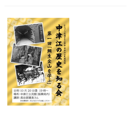
/home/nakatsue/nakatsue.o
rg/public_html/wp-
content/themes/nmy/single.
php
on line
21