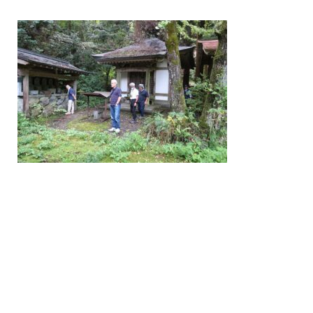
/home/nakatsue/nakatsue.o
rg/public_html/wp-
content/themes/nmy/single.
php
on line
21