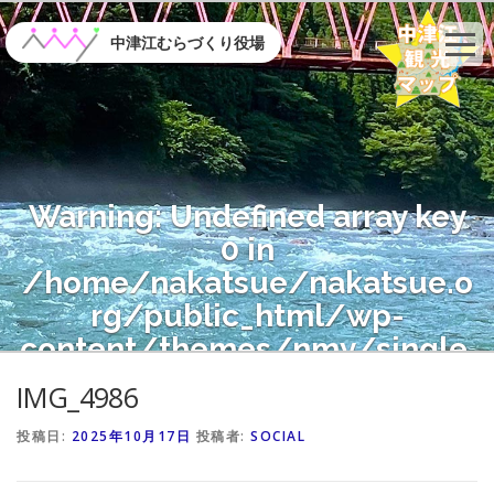
コ
ン
中津江むらづくり役場
テ
ン
ツ
へ
ス
キ
Warning
: Undefined array key
ッ
プ
0 in
/home/nakatsue/nakatsue.o
rg/public_html/wp-
content/themes/nmy/single.
php
on line
21
IMG_4986
投稿日:
2025年10月17日
投稿者:
SOCIAL
Warning
: Attempt to read
property "name" on null in