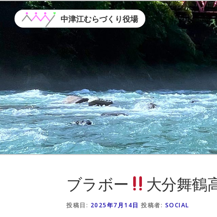
コ
ン
中津江むらづくり役場
テ
ン
ツ
へ
ス
キ
ッ
プ
ブラボー
大分舞鶴
投稿日:
2025年7月14日
投稿者:
SOCIAL