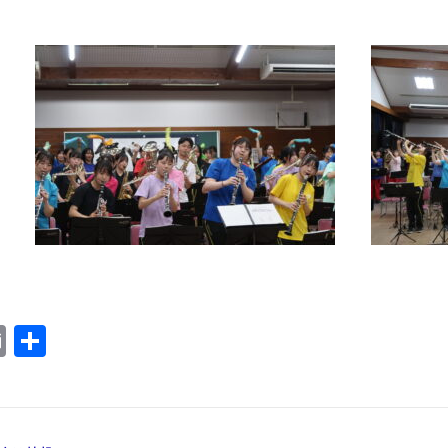
ok
ter
ne
Email
共
有