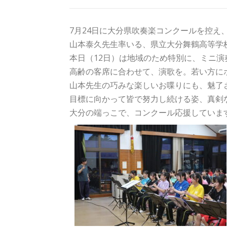
7月24日に大分県吹奏楽コンクールを控え
山本泰久先生率いる、県立大分舞鶴高等学
本日（12日）は地域のため特別に、ミニ
高齢の客席に合わせて、演歌を。若い方に
山本先生の巧みな楽しいお喋りにも、魅了
目標に向かって皆で努力し続ける姿、真剣
大分の端っこで、コンクール応援していま