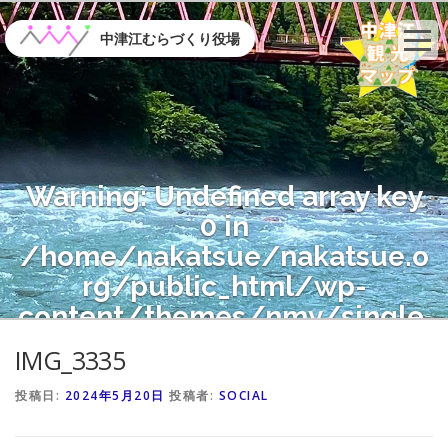
コ
ン
中津江むらづくり役場
テ
ン
ツ
へ
ス
キ
Warning
: Undefined array key
ッ
プ
0 in
/home/nakatsue/nakatsue.o
rg/public_html/wp-
content/themes/nmy/single.
php
on line
21
IMG_3335
投稿日:
2024年5月20日
投稿者:
SOCIAL
Warning
: Attempt to read
property "name" on null in