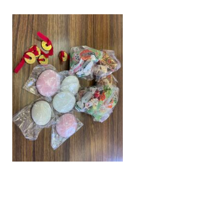
/home/nakatsue/nakatsue.o
rg/public_html/wp-
content/themes/nmy/single.
php
on line
21