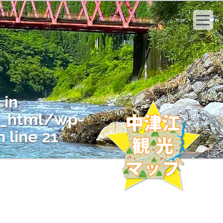
 in
c_html/wp-
 line
21
" on null in
c_html/wp-
 line
21