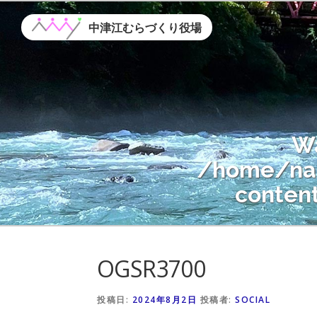
コ
ン
中津江むらづくり役場
テ
ン
ツ
へ
ス
W
キ
ッ
/home/nak
プ
conten
Warning
: A
OGSR3700
/home/nak
conten
投稿日:
2024年8月2日
投稿者:
SOCIAL