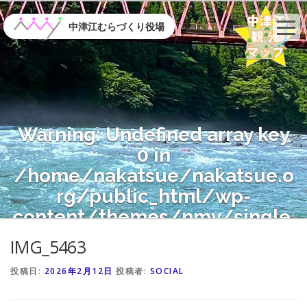
コ
ン
中津江むらづくり役場
テ
ン
ツ
へ
ス
キ
Warning
: Undefined array key
ッ
プ
0 in
/home/nakatsue/nakatsue.o
rg/public_html/wp-
content/themes/nmy/single.
php
on line
21
IMG_5463
投稿日:
2026年2月12日
投稿者:
SOCIAL
Warning
: Attempt to read
property "name" on null in