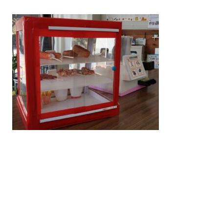
/home/nakatsue/nakatsue.o
rg/public_html/wp-
content/themes/nmy/single.
php
on line
21