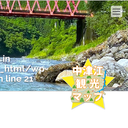
 in
c_html/wp-
 line
21
" on null in
c_html/wp-
 line
21