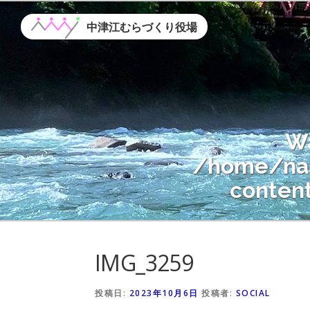
コ
ン
中津江むらづくり役場
テ
ン
ツ
へ
ス
W
キ
ッ
/home/nak
プ
conten
Warning
: A
IMG_3259
/home/nak
conten
投稿日:
2023年10月6日
投稿者:
SOCIAL