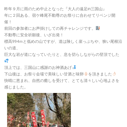
昨年９月に雨のため中止となった『大人の遠足in三国山』
年に２回ある、宿ケ峰尾不動尊のお祭りに合わせてリベンジ開
催！
前回の参加者にお声掛けしての再チャレンジです。
不動尊に安全祈願後、いざ出発！
標高994ｍと低めの山ですが、道は険しく崖っぷちや、狭い尾根沿
いの道、
巨大な岩が道になっていたりと、息を切らしながらの登頂でした
頂上では、三国山に感謝のお神酒あげ
下山後は、お祭り会場で美味しい甘酒と味卵
を頂きました
快晴に恵まれ、自然の癒しを受けて、とても清々しい心地よさを
感じました。