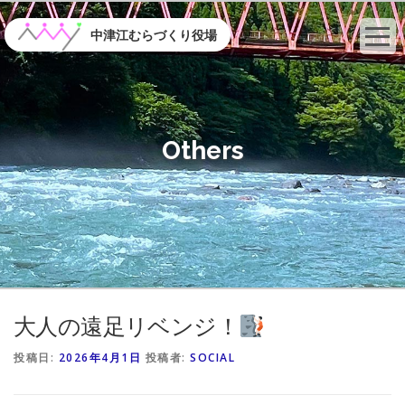
コ
ン
中津江むらづくり役場
テ
ン
ツ
へ
ス
Others
キ
ッ
プ
大人の遠足リベンジ！
投稿日:
2026年4月1日
投稿者:
SOCIAL