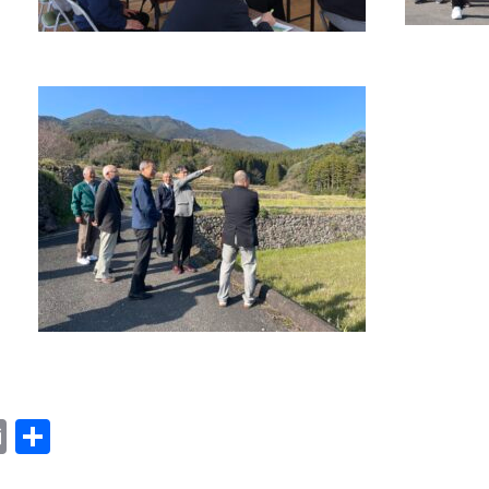
ok
ter
ne
Email
共
有