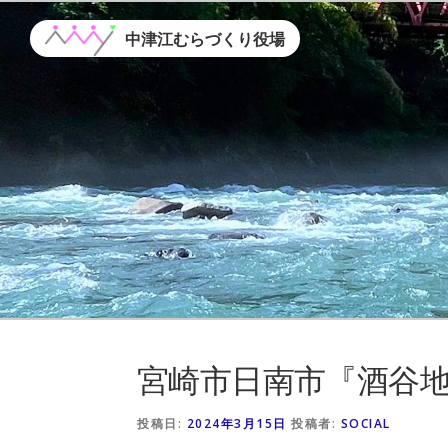
コ
ン
中津江むらづくり役場
テ
ン
ツ
へ
ス
キ
ッ
プ
宮崎市日南市『酒谷
投稿日:
2024年3月15日
投稿者:
SOCIAL