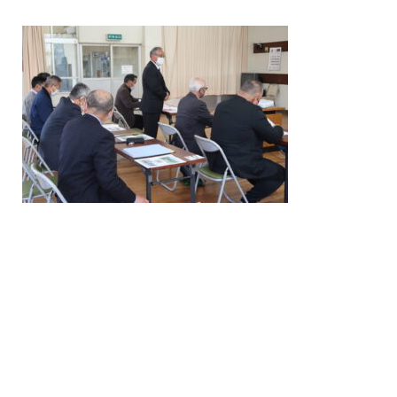
/home/nakatsue/nakatsue.o
rg/public_html/wp-
content/themes/nmy/single.
php
on line
21