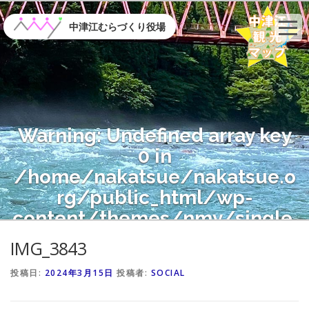
コ
ン
中津江むらづくり役場
テ
ン
ツ
へ
ス
キ
Warning
: Undefined array key
ッ
プ
0 in
/home/nakatsue/nakatsue.o
rg/public_html/wp-
content/themes/nmy/single.
php
on line
21
IMG_3843
投稿日:
2024年3月15日
投稿者:
SOCIAL
Warning
: Attempt to read
property "name" on null in