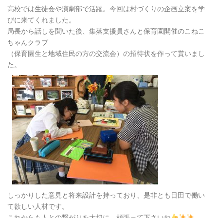
高校では生徒会や演劇部で活躍。今回は村づくりの企画立案を学
びに来てくれました。
局長から話しを聞いた後、集落支援員さんと保育園開催のこねこ
ちゃんクラブ
（保育園生と地域住民の方の交流会）の招待状を作って貰いまし
た。
しっかりした意見と将来設計を持っており、是非とも日田で働い
て欲しい人材です。
これからも人との繋がりを大切に、頑張って下さいね