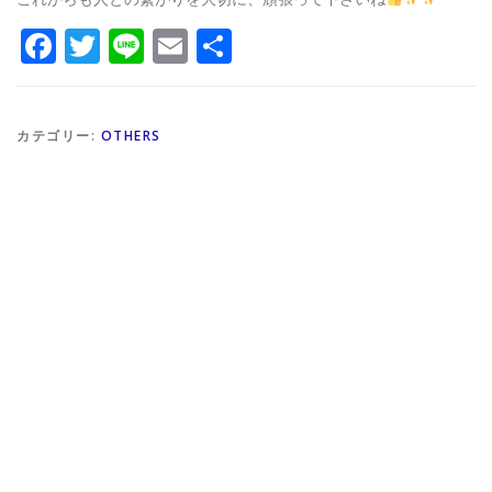
Facebook
Twitter
Line
Email
共
有
カテゴリー:
OTHERS