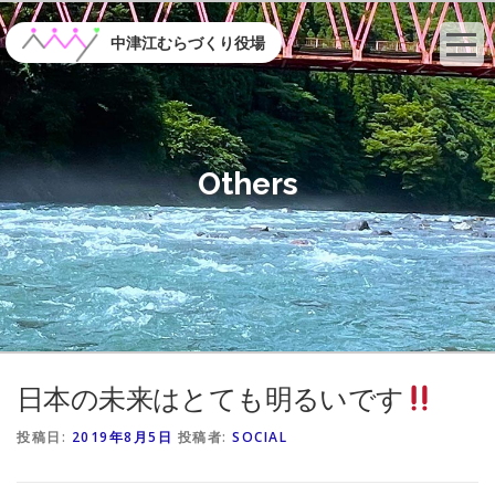
コ
ン
中津江むらづくり役場
テ
ン
ツ
へ
ス
Others
キ
ッ
プ
日本の未来はとても明るいです
投稿日:
2019年8月5日
投稿者:
SOCIAL