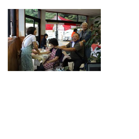
/home/nakatsue/nakatsue.o
rg/public_html/wp-
content/themes/nmy/single.
php
on line
21