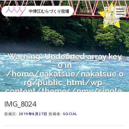
コ
ン
中津江むらづくり役場
テ
ン
ツ
へ
ス
キ
Warning
: Undefined array key
ッ
プ
0 in
/home/nakatsue/nakatsue.o
rg/public_html/wp-
content/themes/nmy/single.
php
on line
21
IMG_8024
投稿日:
2019年8月27日
投稿者:
SOCIAL
Warning
: Attempt to read
property "name" on null in