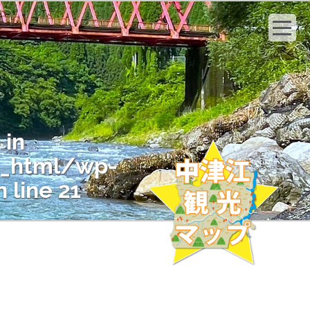
 in
c_html/wp-
 line
21
" on null in
c_html/wp-
 line
21