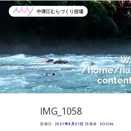
コ
ン
中津江むらづくり役場
テ
ン
ツ
へ
ス
W
キ
ッ
/home/nak
プ
conten
Warning
: A
IMG_1058
/home/nak
conten
投稿日:
2021年8月31日
投稿者:
SOCIAL