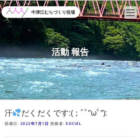
コ
ン
中津江むらづくり役場
テ
ン
ツ
へ
ス
活動 報告
キ
ッ
プ
汗
だくだくです:(；ﾞﾟ”ωﾟ”):
投稿日:
2022年7月1日
投稿者:
SOCIAL