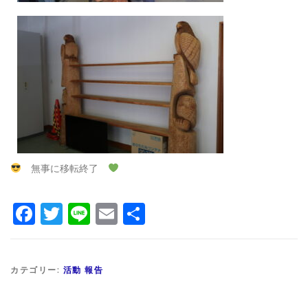
無事に移転終了
Facebook
Twitter
Line
Email
共
有
カテゴリー:
活動 報告