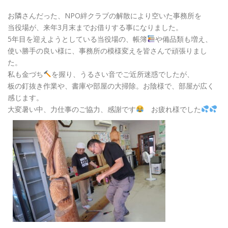
お隣さんだった、NPO絆クラブの解散により空いた事務所を
当役場が、来年3月末までお借りする事になりました。
5年目を迎えようとしている当役場の、帳簿
や備品類も増え、
使い勝手の良い様に、事務所の模様変えを皆さんで頑張りまし
た。
私も金づち
を握り、うるさい音でご近所迷惑でしたが、
板の釘抜き作業や、書庫や部屋の大掃除。お陰様で、部屋が広く
感じます。
大変暑い中、力仕事のご協力、感謝です
お疲れ様でした