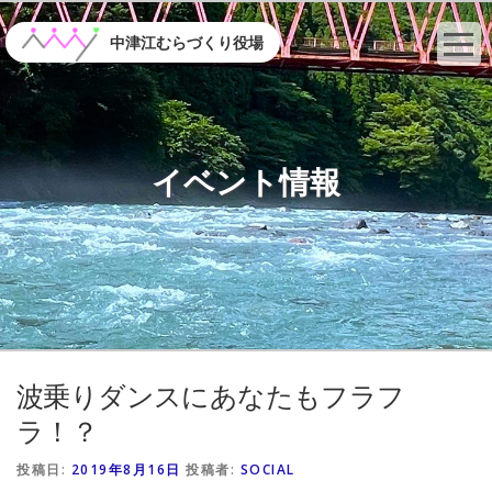
コ
ン
中津江むらづくり役場
テ
ン
ツ
へ
ス
イベント情報
キ
ッ
プ
波乗りダンスにあなたもフラフ
ラ！？
投稿日:
2019年8月16日
投稿者:
SOCIAL