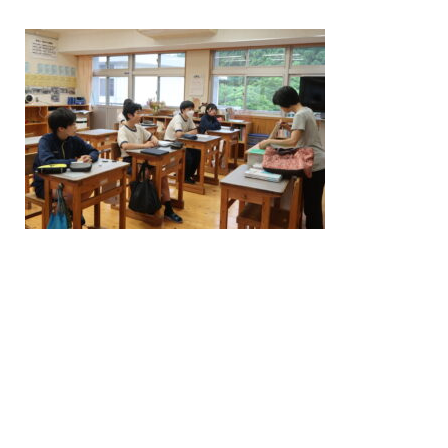
/home/nakatsue/nakatsue.o
rg/public_html/wp-
content/themes/nmy/single.
php
on line
21