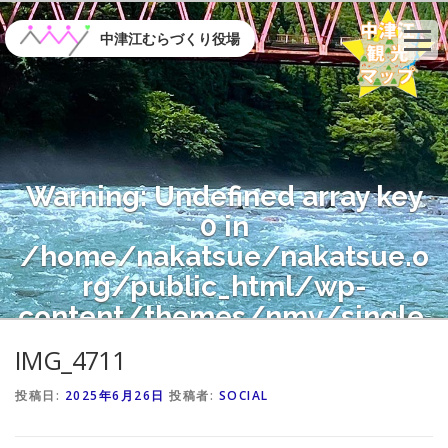
コ
ン
中津江むらづくり役場
テ
ン
ツ
へ
ス
キ
Warning
: Undefined array key
ッ
プ
0 in
/home/nakatsue/nakatsue.o
rg/public_html/wp-
content/themes/nmy/single.
php
on line
21
IMG_4711
投稿日:
2025年6月26日
投稿者:
SOCIAL
Warning
: Attempt to read
property "name" on null in