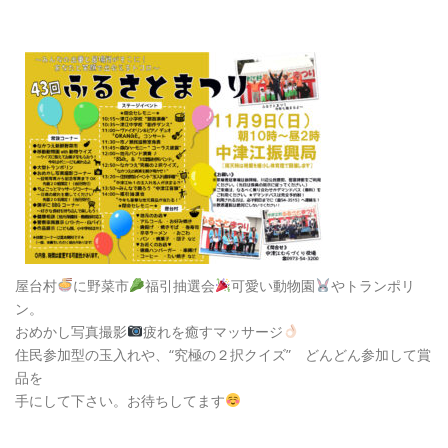
屋台村
に野菜市
福引抽選会
可愛い動物園
やトランポリ
ン。
おめかし写真撮影
疲れを癒すマッサージ
住民参加型の玉入れや、“究極の２択クイズ” どんどん参加して賞
品を
手にして下さい。お待ちしてます