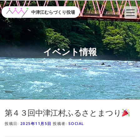
コ
ン
中津江むらづくり役場
テ
ン
ツ
へ
ス
イベント情報
キ
ッ
プ
第４３回中津江村ふるさとまつり
投稿日:
2025年11月5日
投稿者:
SOCIAL