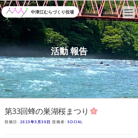
コ
ン
中津江むらづくり役場
テ
ン
ツ
へ
ス
活動 報告
キ
ッ
プ
第33回蜂の巣湖桜まつり
投稿日:
2023年3月30日
投稿者:
SOCIAL