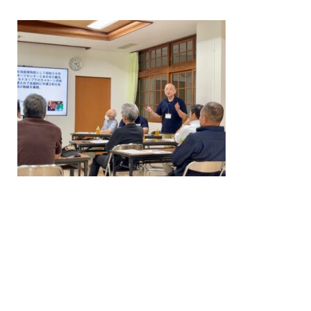
/home/nakatsue/nakatsue.o
rg/public_html/wp-
content/themes/nmy/single.
php
on line
21