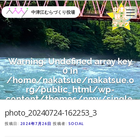
コ
ン
中津江むらづくり役場
テ
ン
ツ
へ
ス
キ
Warning
: Undefined array key
ッ
プ
0 in
/home/nakatsue/nakatsue.o
rg/public_html/wp-
content/themes/nmy/single.
php
on line
21
photo_20240724-162253_3
投稿日:
2024年7月26日
投稿者:
SOCIAL
Warning
: Attempt to read
property "name" on null in