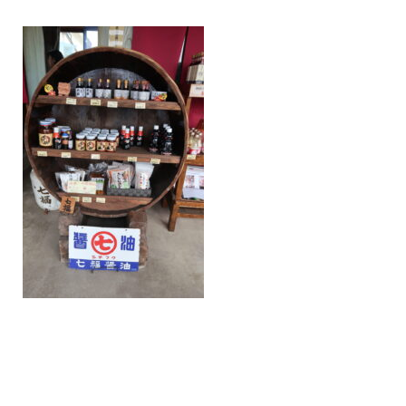
/home/nakatsue/nakatsue.o
rg/public_html/wp-
content/themes/nmy/single.
php
on line
21