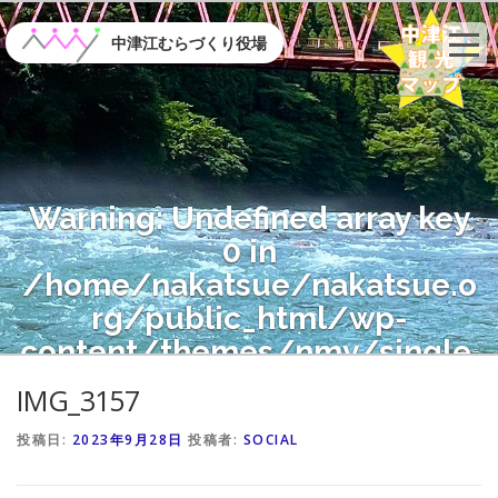
コ
ン
中津江むらづくり役場
テ
ン
ツ
へ
ス
キ
Warning
: Undefined array key
ッ
プ
0 in
/home/nakatsue/nakatsue.o
rg/public_html/wp-
content/themes/nmy/single.
php
on line
21
IMG_3157
投稿日:
2023年9月28日
投稿者:
SOCIAL
Warning
: Attempt to read
property "name" on null in