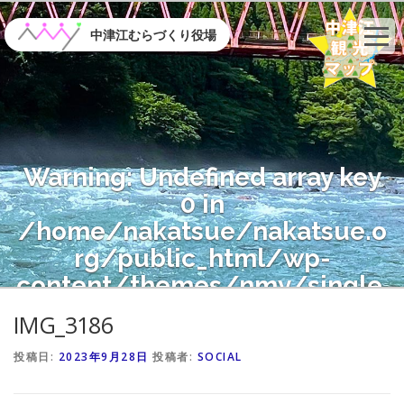
コ
ン
中津江むらづくり役場
テ
ン
ツ
へ
ス
キ
Warning
: Undefined array key
ッ
プ
0 in
/home/nakatsue/nakatsue.o
rg/public_html/wp-
content/themes/nmy/single.
php
on line
21
IMG_3186
投稿日:
2023年9月28日
投稿者:
SOCIAL
Warning
: Attempt to read
property "name" on null in