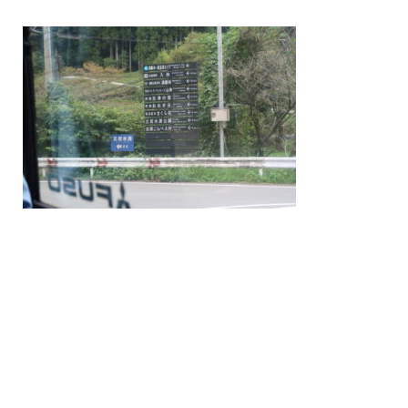
/home/nakatsue/nakatsue.o
rg/public_html/wp-
content/themes/nmy/single.
php
on line
21