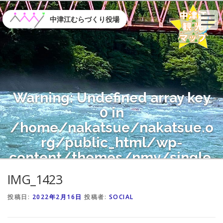
コ
ン
中津江むらづくり役場
テ
ン
ツ
へ
ス
キ
Warning
: Undefined array key
ッ
プ
0 in
/home/nakatsue/nakatsue.o
rg/public_html/wp-
content/themes/nmy/single.
php
on line
21
IMG_1423
投稿日:
2022年2月16日
投稿者:
SOCIAL
Warning
: Attempt to read
property "name" on null in