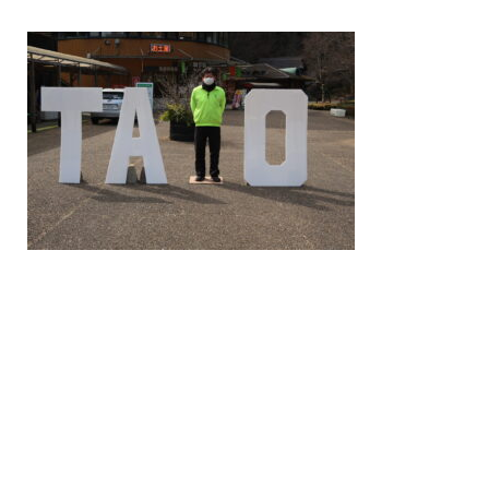
/home/nakatsue/nakatsue.o
rg/public_html/wp-
content/themes/nmy/single.
php
on line
21