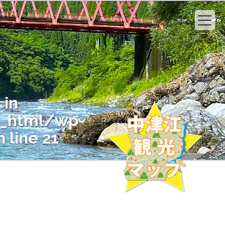
 in
c_html/wp-
 line
21
" on null in
c_html/wp-
 line
21