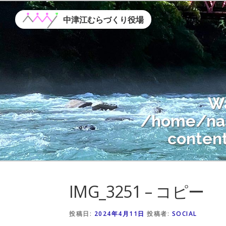
コ
ン
中津江むらづくり役場
テ
ン
ツ
へ
ス
W
キ
ッ
/home/nak
プ
conten
Warning
: A
IMG_3251 – コピー
/home/nak
conten
投稿日:
2024年4月11日
投稿者:
SOCIAL