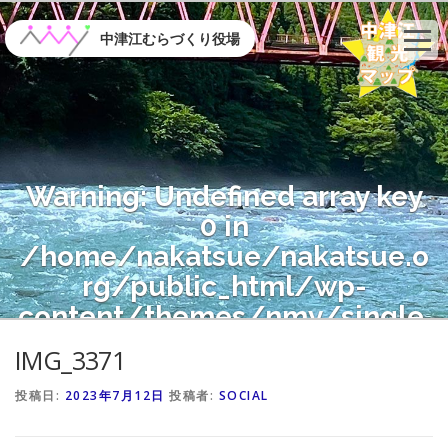
コ
ン
中津江むらづくり役場
テ
ン
ツ
へ
ス
キ
Warning
: Undefined array key
ッ
プ
0 in
/home/nakatsue/nakatsue.o
rg/public_html/wp-
content/themes/nmy/single.
php
on line
21
IMG_3371
投稿日:
2023年7月12日
投稿者:
SOCIAL
Warning
: Attempt to read
property "name" on null in