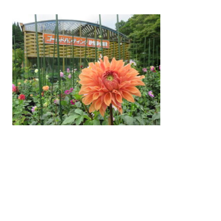
/home/nakatsue/nakatsue.o
rg/public_html/wp-
content/themes/nmy/single.
php
on line
21