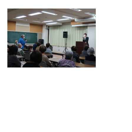
/home/nakatsue/nakatsue.o
rg/public_html/wp-
content/themes/nmy/single.
php
on line
21