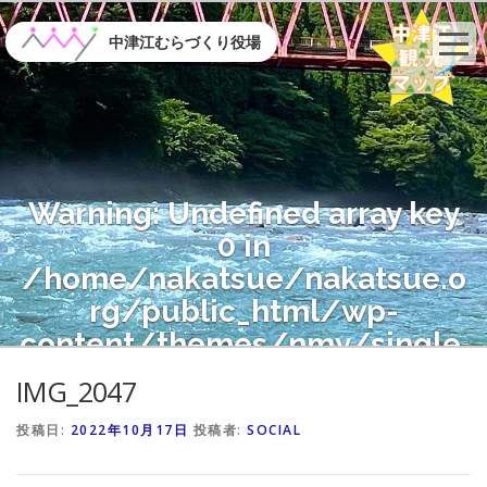
コ
ン
中津江むらづくり役場
テ
ン
ツ
へ
ス
キ
Warning
: Undefined array key
ッ
プ
0 in
/home/nakatsue/nakatsue.o
rg/public_html/wp-
content/themes/nmy/single.
php
on line
21
IMG_2047
投稿日:
2022年10月17日
投稿者:
SOCIAL
Warning
: Attempt to read
property "name" on null in