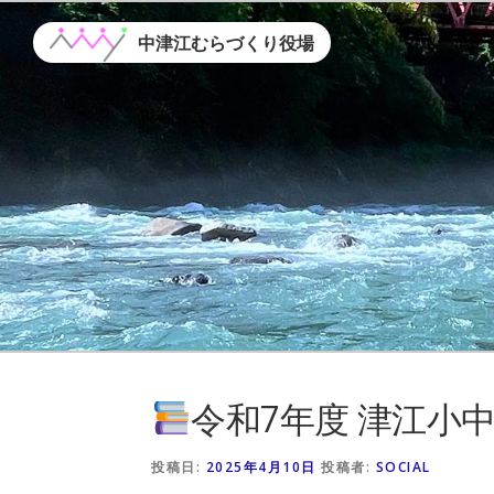
コ
ン
中津江むらづくり役場
テ
ン
ツ
へ
ス
キ
ッ
プ
令和7年度 津江小
投稿日:
2025年4月10日
投稿者:
SOCIAL