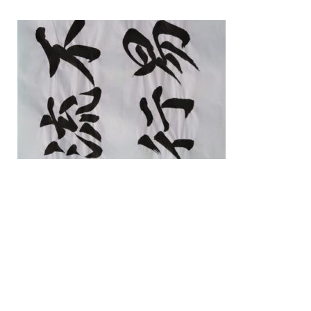
/home/nakatsue/nakatsue.o
rg/public_html/wp-
content/themes/nmy/single.
php
on line
21