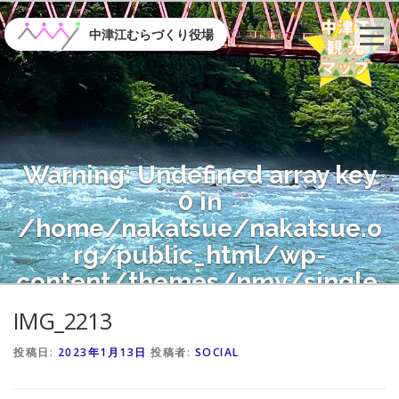
コ
ン
中津江むらづくり役場
テ
ン
ツ
へ
ス
キ
Warning
: Undefined array key
ッ
プ
0 in
/home/nakatsue/nakatsue.o
rg/public_html/wp-
content/themes/nmy/single.
php
on line
21
IMG_2213
投稿日:
2023年1月13日
投稿者:
SOCIAL
Warning
: Attempt to read
property "name" on null in