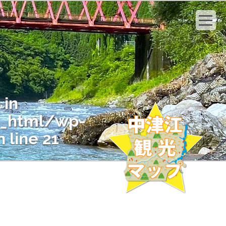
 in
c_html/wp-
 line
21
" on null in
c_html/wp-
 line
21