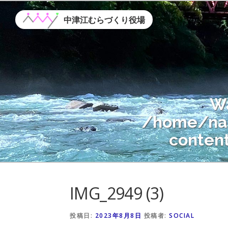
コ
ン
中津江むらづくり役場
テ
ン
ツ
へ
ス
W
キ
ッ
/home/nak
プ
conten
Warning
: A
IMG_2949 (3)
/home/nak
conten
投稿日:
2023年8月8日
投稿者:
SOCIAL