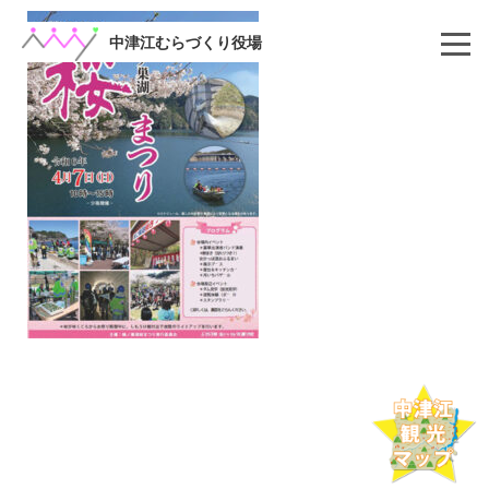
コ
ン
中津江むらづくり役場
テ
ン
ツ
へ
ス
キ
ッ
プ