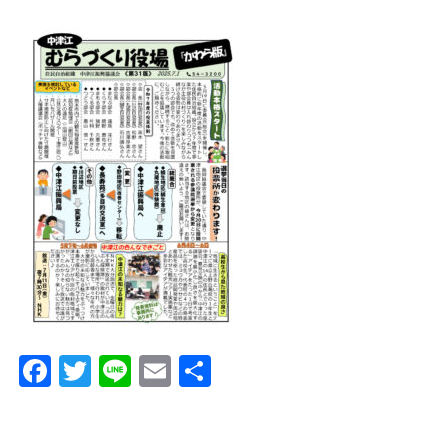
/home/nakatsue/nakatsue.o
rg/public_html/wp-
content/themes/nmy/single.
php
on line
21
Facebook
Twitter
Line
Email
共
有