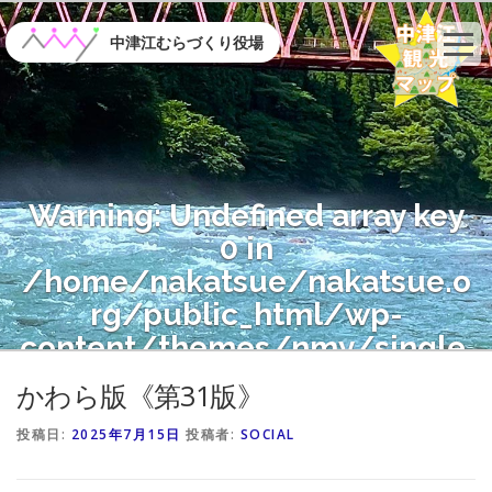
コ
ン
中津江むらづくり役場
テ
ン
ツ
へ
ス
キ
Warning
: Undefined array key
ッ
プ
0 in
/home/nakatsue/nakatsue.o
rg/public_html/wp-
content/themes/nmy/single.
php
on line
21
かわら版《第31版》
投稿日:
2025年7月15日
投稿者:
SOCIAL
Warning
: Attempt to read
property "name" on null in