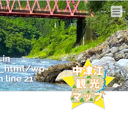
 in
c_html/wp-
 line
21
" on null in
c_html/wp-
 line
21