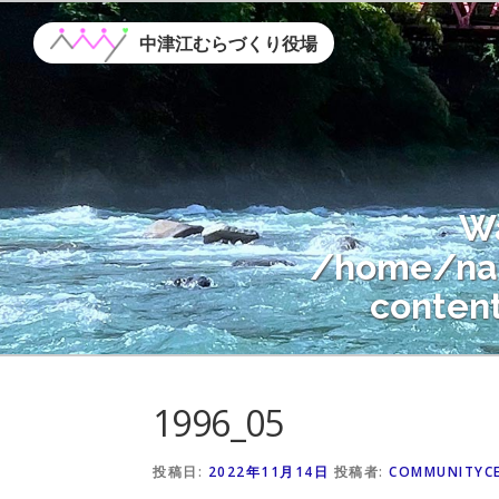
コ
ン
中津江むらづくり役場
テ
ン
ツ
へ
ス
W
キ
ッ
/home/nak
プ
conten
Warning
: A
1996_05
/home/nak
conten
投稿日:
2022年11月14日
投稿者:
COMMUNITYC