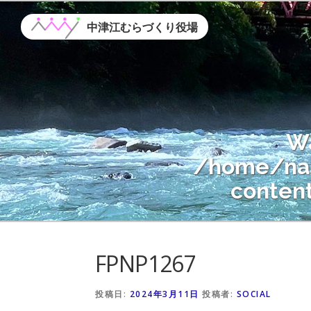
コ
ン
中津江むらづくり役場
テ
ン
ツ
へ
ス
W
キ
ッ
/home/nak
プ
conten
Warning
: A
FPNP1267
/home/nak
conten
投稿日:
2024年3月11日
投稿者:
SOCIAL