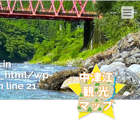
 in
c_html/wp-
 line
21
" on null in
c_html/wp-
 line
21