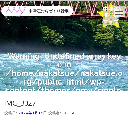
コ
ン
中津江むらづくり役場
テ
ン
ツ
へ
ス
キ
Warning
: Undefined array key
ッ
プ
0 in
/home/nakatsue/nakatsue.o
rg/public_html/wp-
content/themes/nmy/single.
php
on line
21
IMG_3027
投稿日:
2024年3月11日
投稿者:
SOCIAL
Warning
: Attempt to read
property "name" on null in