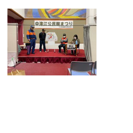
/home/nakatsue/nakatsue.o
rg/public_html/wp-
content/themes/nmy/single.
php
on line
21