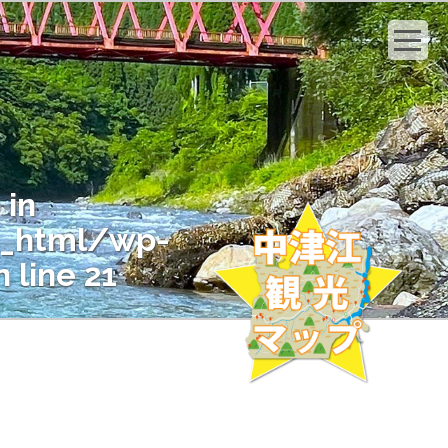
 in
c_html/wp-
 line
21
" on null in
c_html/wp-
 line
21