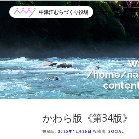
コ
ン
中津江むらづくり役場
テ
ン
ツ
へ
ス
W
キ
ッ
/home/nak
プ
conten
Warning
: A
かわら版《第34版》
/home/nak
conten
投稿日:
2025年12月26日
投稿者:
SOCIAL