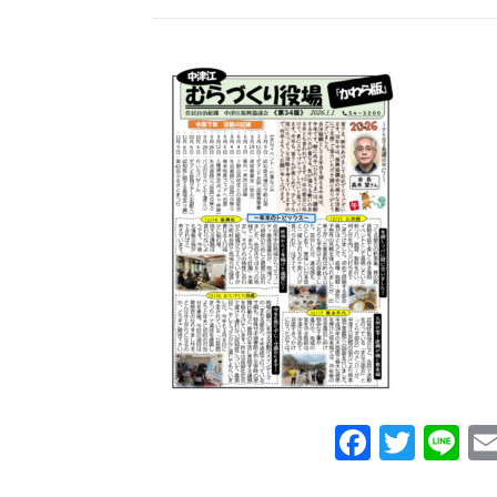
Facebo
Twit
Li