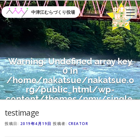
コ
ン
中津江むらづくり役場
テ
ン
ツ
へ
ス
キ
Warning
: Undefined array key
ッ
プ
0 in
/home/nakatsue/nakatsue.o
rg/public_html/wp-
content/themes/nmy/single.
php
on line
21
testimage
投稿日:
2019年4月19日
投稿者:
CREATOR
Warning
: Attempt to read
property "name" on null in